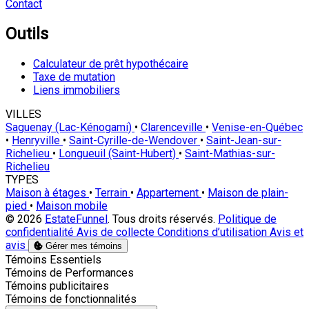
Contact
Outils
Calculateur de prêt hypothécaire
Taxe de mutation
Liens immobiliers
VILLES
Saguenay (Lac-Kénogami)
•
Clarenceville
•
Venise-en-Québec
•
Henryville
•
Saint-Cyrille-de-Wendover
•
Saint-Jean-sur-
Richelieu
•
Longueuil (Saint-Hubert)
•
Saint-Mathias-sur-
Richelieu
TYPES
Maison à étages
•
Terrain
•
Appartement
•
Maison de plain-
pied
•
Maison mobile
© 2026
EstateFunnel
. Tous droits réservés.
Politique de
confidentialité
Avis de collecte
Conditions d’utilisation
Avis et
avis
Gérer mes témoins
Activer
Témoins Essentiels
Activer
Témoins de Performances
Activer
Témoins publicitaires
Activer
Témoins de fonctionnalités