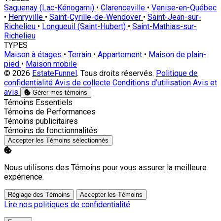
Saguenay (Lac-Kénogami)
•
Clarenceville
•
Venise-en-Québec
•
Henryville
•
Saint-Cyrille-de-Wendover
•
Saint-Jean-sur-
Richelieu
•
Longueuil (Saint-Hubert)
•
Saint-Mathias-sur-
Richelieu
TYPES
Maison à étages
•
Terrain
•
Appartement
•
Maison de plain-
pied
•
Maison mobile
© 2026
EstateFunnel
. Tous droits réservés.
Politique de
confidentialité
Avis de collecte
Conditions d’utilisation
Avis et
avis
Gérer mes témoins
Activer
Témoins Essentiels
Activer
Témoins de Performances
Activer
Témoins publicitaires
Activer
Témoins de fonctionnalités
Accepter les Témoins sélectionnés
Nous utilisons des Témoins pour vous assurer la meilleure
expérience.
Réglage des Témoins
Accepter les Témoins
Lire nos politiques de confidentialité