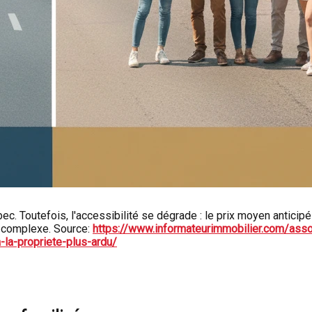
uébec. Toutefois, l'accessibilité se dégrade : le prix moyen antici
t complexe. Source:
https://www.informateurimmobilier.com/asso
la-propriete-plus-ardu/