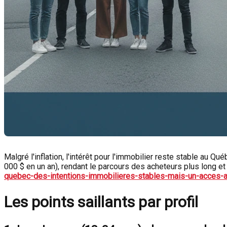
Malgré l'inflation, l'intérêt pour l'immobilier reste stable au Q
000 $ en un an), rendant le parcours des acheteurs plus long e
quebec-des-intentions-immobilieres-stables-mais-un-acces-a-
Les points saillants par profil