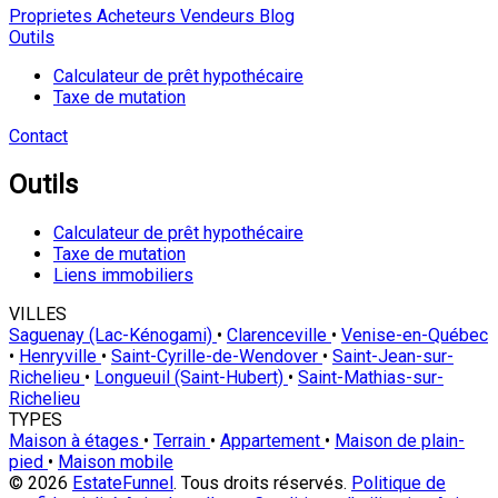
Proprietes
Acheteurs
Vendeurs
Blog
Outils
Calculateur de prêt hypothécaire
Taxe de mutation
Contact
Outils
Calculateur de prêt hypothécaire
Taxe de mutation
Liens immobiliers
VILLES
Saguenay (Lac-Kénogami)
•
Clarenceville
•
Venise-en-Québec
•
Henryville
•
Saint-Cyrille-de-Wendover
•
Saint-Jean-sur-
Richelieu
•
Longueuil (Saint-Hubert)
•
Saint-Mathias-sur-
Richelieu
TYPES
Maison à étages
•
Terrain
•
Appartement
•
Maison de plain-
pied
•
Maison mobile
© 2026
EstateFunnel
. Tous droits réservés.
Politique de