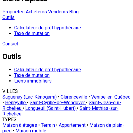
Proprietes
Acheteurs
Vendeurs
Blog
Outils
Calculateur de prêt hypothécaire
Taxe de mutation
Contact
Outils
Calculateur de prêt hypothécaire
Taxe de mutation
Liens immobiliers
VILLES
Saguenay (Lac-Kénogami)
•
Clarenceville
•
Venise-en-Québec
•
Henryville
•
Saint-Cyrille-de-Wendover
•
Saint-Jean-sur-
Richelieu
•
Longueuil (Saint-Hubert)
•
Saint-Mathias-sur-
Richelieu
TYPES
Maison à étages
•
Terrain
•
Appartement
•
Maison de plain-
pied
•
Maison mobile