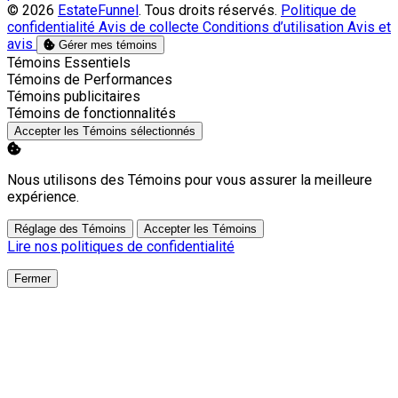
© 2026
EstateFunnel
. Tous droits réservés.
Politique de
confidentialité
Avis de collecte
Conditions d’utilisation
Avis et
avis
Gérer mes témoins
Activer
Témoins Essentiels
Activer
Témoins de Performances
Activer
Témoins publicitaires
Activer
Témoins de fonctionnalités
Accepter les Témoins sélectionnés
Nous utilisons des Témoins pour vous assurer la meilleure
expérience.
Réglage des Témoins
Accepter les Témoins
Lire nos politiques de confidentialité
Fermer