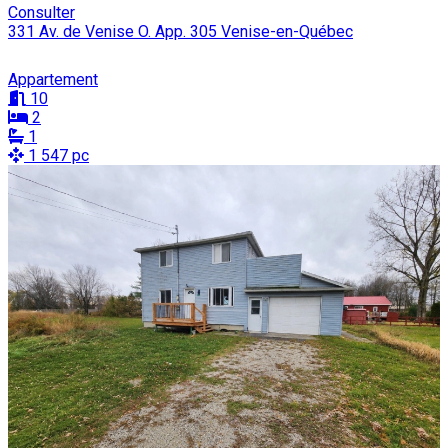
Consulter
331 Av. de Venise O. App. 305 Venise-en-Québec
Appartement
10
2
1
1 547 pc