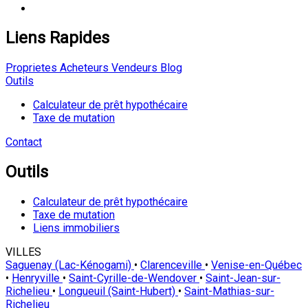
Liens Rapides
Proprietes
Acheteurs
Vendeurs
Blog
Outils
Calculateur de prêt hypothécaire
Taxe de mutation
Contact
Outils
Calculateur de prêt hypothécaire
Taxe de mutation
Liens immobiliers
VILLES
Saguenay (Lac-Kénogami)
•
Clarenceville
•
Venise-en-Québec
•
Henryville
•
Saint-Cyrille-de-Wendover
•
Saint-Jean-sur-
Richelieu
•
Longueuil (Saint-Hubert)
•
Saint-Mathias-sur-
Richelieu