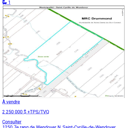
1
À vendre
2 250 000 $
+TPS/TVQ
Consulter
1250 7e rang de Wendover N. Saint-Cyrille-de-Wendover