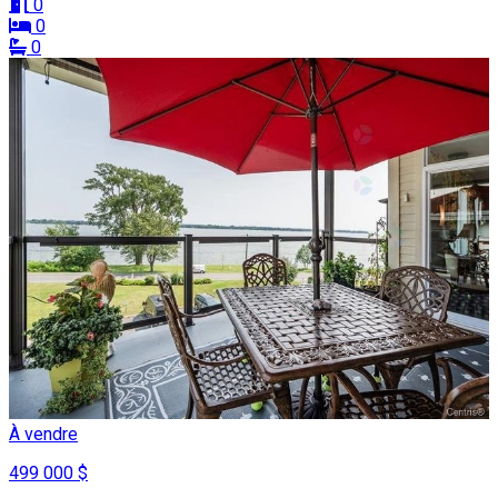
0
0
0
À vendre
499 000 $