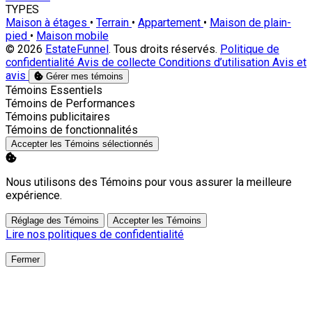
TYPES
Maison à étages
•
Terrain
•
Appartement
•
Maison de plain-
pied
•
Maison mobile
© 2026
EstateFunnel
. Tous droits réservés.
Politique de
confidentialité
Avis de collecte
Conditions d’utilisation
Avis et
avis
Gérer mes témoins
Activer
Témoins Essentiels
Activer
Témoins de Performances
Activer
Témoins publicitaires
Activer
Témoins de fonctionnalités
Accepter les Témoins sélectionnés
Nous utilisons des Témoins pour vous assurer la meilleure
expérience.
Réglage des Témoins
Accepter les Témoins
Lire nos politiques de confidentialité
Fermer