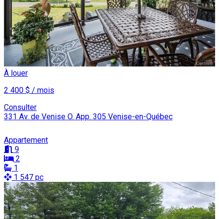
À louer
2 400 $ / mois
Consulter
331 Av. de Venise O. App. 305 Venise-en-Québec
Appartement
9
2
1
1 547 pc