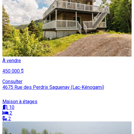
À vendre
450 000 $
Consulter
4675 Rue des Perdrix Saguenay (Lac-Kénogami)
Maison à étages
10
2
2