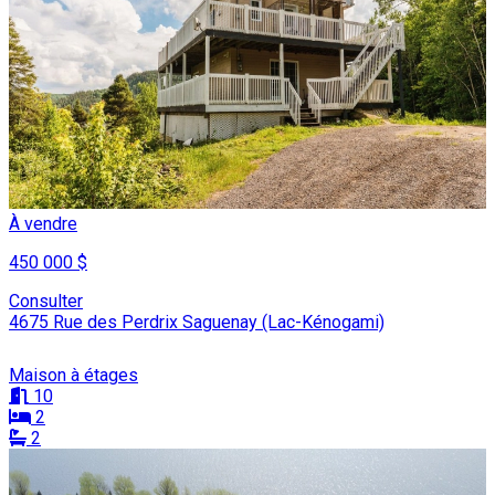
À vendre
450 000 $
Consulter
4675 Rue des Perdrix Saguenay (Lac-Kénogami)
Maison à étages
10
2
2