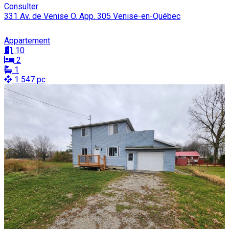
Consulter
331 Av. de Venise O. App. 305 Venise-en-Québec
Appartement
10
2
1
1 547 pc