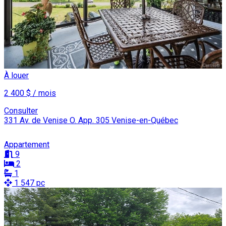
À louer
2 400 $ / mois
Consulter
331 Av. de Venise O. App. 305 Venise-en-Québec
Appartement
9
2
1
1 547 pc