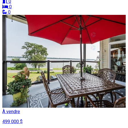
0
0
0
À vendre
499 000 $