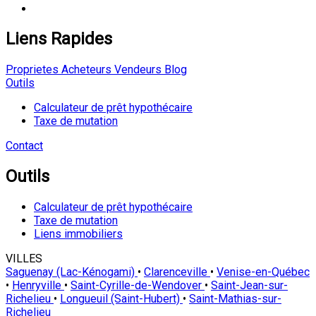
Liens Rapides
Proprietes
Acheteurs
Vendeurs
Blog
Outils
Calculateur de prêt hypothécaire
Taxe de mutation
Contact
Outils
Calculateur de prêt hypothécaire
Taxe de mutation
Liens immobiliers
VILLES
Saguenay (Lac-Kénogami)
•
Clarenceville
•
Venise-en-Québec
•
Henryville
•
Saint-Cyrille-de-Wendover
•
Saint-Jean-sur-
Richelieu
•
Longueuil (Saint-Hubert)
•
Saint-Mathias-sur-
Richelieu