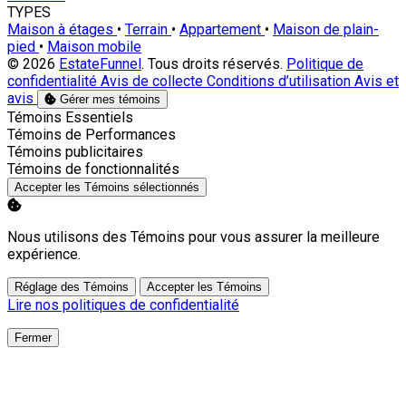
TYPES
Maison à étages
•
Terrain
•
Appartement
•
Maison de plain-
pied
•
Maison mobile
© 2026
EstateFunnel
. Tous droits réservés.
Politique de
confidentialité
Avis de collecte
Conditions d’utilisation
Avis et
avis
Gérer mes témoins
Activer
Témoins Essentiels
Activer
Témoins de Performances
Activer
Témoins publicitaires
Activer
Témoins de fonctionnalités
Accepter les Témoins sélectionnés
Nous utilisons des Témoins pour vous assurer la meilleure
expérience.
Réglage des Témoins
Accepter les Témoins
Lire nos politiques de confidentialité
Fermer