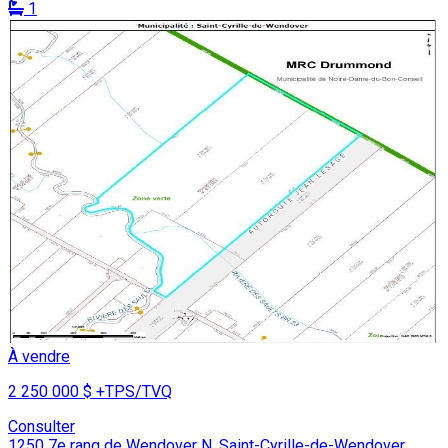
1
À vendre
2 250 000 $
+TPS/TVQ
Consulter
1250 7e rang de Wendover N. Saint-Cyrille-de-Wendover